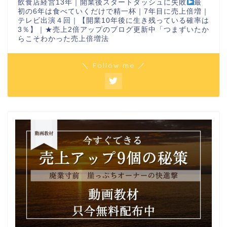
飲食店経営13年｜開業後スタートダッシュに失敗
最
初の6年は食べていくだけで精一杯｜7年目に売上倍増｜
テレビ出演４回｜【開業10年後に生き残っている確率は
3％】｜★売上2倍アップのブログ更新中「つまずいたか
らこそわかった売上倍増法
＼ Follow me ／