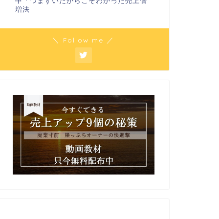
中「つまずいたからこそわかった売上倍
増法
＼ Follow me ／