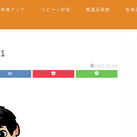
単価アップ
リピート対策
繁盛店視察
飲食
21
2021-03-04