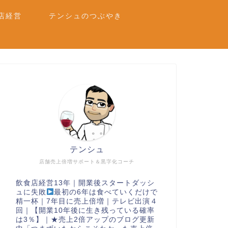
店経営
テンシュのつぶやき
テンシュ
店舗売上倍増サポート＆黒字化コーチ
飲食店経営13年｜開業後スタートダッシ
ュに失敗
最初の6年は食べていくだけで
精一杯｜7年目に売上倍増｜テレビ出演４
回｜【開業10年後に生き残っている確率
は3％】｜★売上2倍アップのブログ更新