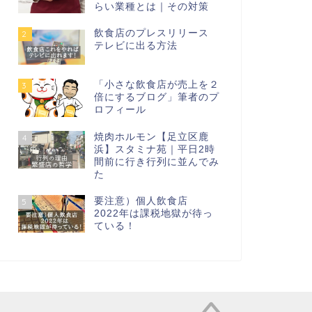
らい業種とは｜その対策
飲食店のプレスリリース
2
テレビに出る方法
「小さな飲食店が売上を２
3
倍にするブログ」筆者のプ
ロフィール
焼肉ホルモン【足立区鹿
4
浜】スタミナ苑｜平日2時
間前に行き行列に並んでみ
た
要注意）個人飲食店
5
2022年は課税地獄が待っ
ている！