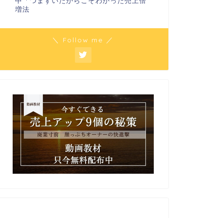
中「つまずいたからこそわかった売上倍
増法
＼ Follow me ／