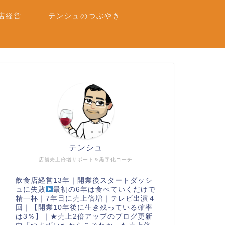
店経営
テンシュのつぶやき
テンシュ
店舗売上倍増サポート＆黒字化コーチ
飲食店経営13年｜開業後スタートダッシ
ュに失敗
最初の6年は食べていくだけで
精一杯｜7年目に売上倍増｜テレビ出演４
回｜【開業10年後に生き残っている確率
は3％】｜★売上2倍アップのブログ更新