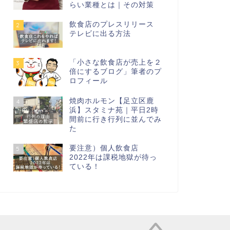
らい業種とは｜その対策
飲食店のプレスリリース
2
テレビに出る方法
「小さな飲食店が売上を２
3
倍にするブログ」筆者のプ
ロフィール
焼肉ホルモン【足立区鹿
4
浜】スタミナ苑｜平日2時
間前に行き行列に並んでみ
た
要注意）個人飲食店
5
2022年は課税地獄が待っ
ている！